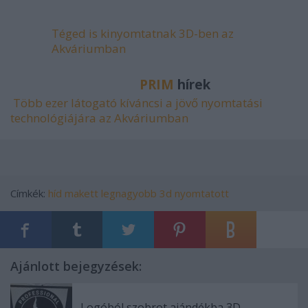
Téged is kinyomtatnak 3D-ben az
Akváriumban
PRIM
hírek
Több ezer látogató kíváncsi a jövő nyomtatási
technológiájára az Akváriumban
Címkék:
híd
makett
legnagyobb
3d nyomtatott
Ajánlott bejegyzések:
Logóból szobrot ajándékba 3D