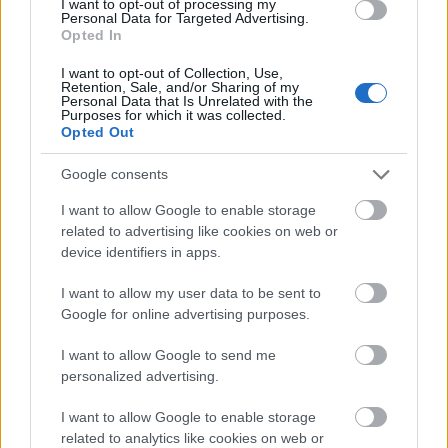
I want to opt-out of processing my
- állított munkadarab nyomtatás
Personal Data for Targeted Advertising.
közbeni eldőlése
Opted In
- kétfejes nyomtatásból adódó
I want to opt-out of Collection, Use,
Retention, Sale, and/or Sharing of my
nehézségek
Personal Data that Is Unrelated with the
Purposes for which it was collected.
Opted Out
- kényes támasz anyag (PVA)
okozta hibák
Google consents
- fej eltömődése
I want to allow Google to enable storage
related to advertising like cookies on web or
device identifiers in apps.
I want to allow my user data to be sent to
Google for online advertising purposes.
I want to allow Google to send me
personalized advertising.
I want to allow Google to enable storage
related to analytics like cookies on web or