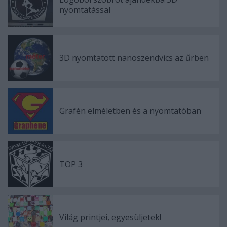
nyomtatással
3D nyomtatott nanoszendvics az űrben
Grafén elméletben és a nyomtatóban
TOP 3
Világ printjei, egyesüljetek!