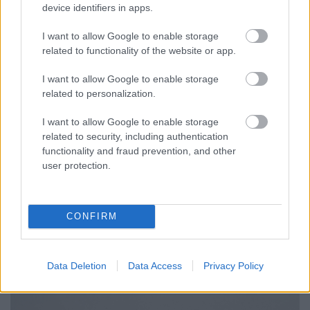
device identifiers in apps.
I want to allow Google to enable storage
related to functionality of the website or app.
I want to allow Google to enable storage
related to personalization.
A pilon-t tartó pillér és a korlátok sokasága
A híd korlát elkészítése a nyomtató képességeinek a
I want to allow Google to enable storage
határán van. A szeletelő program kezelni sem tudta,
related to security, including authentication
ezért a különböző korlátok manuális G-kód
functionality and fraud prevention, and other
programozással készültek.
user protection.
Érdemes volt-e 3D nyomtatóval
készíteni?
CONFIRM
Három fontos érv szólt a nyomtatás mellett.
Egyik
,
hogy a híd alja bordás szerkezetű, más eljárásokkal
Data Deletion
Data Access
Privacy Policy
azt egyenletesre és szépre elkészíteni
sokkal körülményesebb és időigényesebb lett volna.