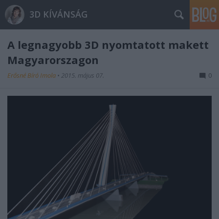
3D KÍVÁNSÁG
A legnagyobb 3D nyomtatott makett
Magyarorszagon
Erősné Bíró Imola
•
2015. május 07.
0