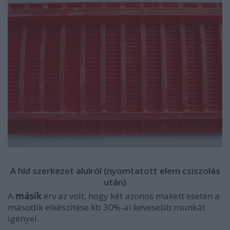
A híd szerkezet alulról (nyomtatott elem csiszolás
után)
A
másik
érv az volt, hogy két azonos makett esetén a
második elkészítése kb 30%-al kevesebb munkát
igényel.