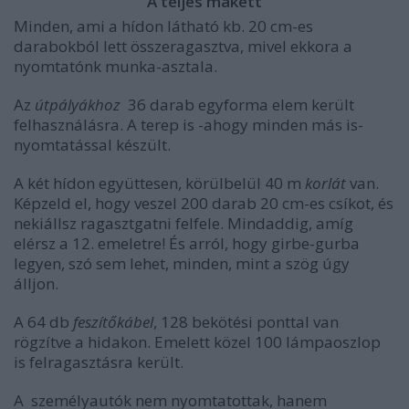
A teljes makett
Minden, ami a hídon látható kb. 20 cm-es
darabokból lett összeragasztva, mivel ekkora a
nyomtatónk munka-asztala.
Az
útpályákhoz
36 darab egyforma elem került
felhasználásra. A terep is -ahogy minden más is-
nyomtatással készült.
A két hídon együttesen, körülbelül 40 m
korlát
van.
Képzeld el, hogy veszel 200 darab 20 cm-es csíkot, és
nekiállsz ragasztgatni felfele. Mindaddig, amíg
elérsz a 12. emeletre! És arról, hogy girbe-gurba
legyen, szó sem lehet, minden, mint a szög úgy
álljon.
A 64 db
feszítőkábel
, 128 bekötési ponttal van
rögzítve a hidakon. Emelett közel 100 lámpaoszlop
is felragasztásra került.
A személyautók nem nyomtatottak, hanem