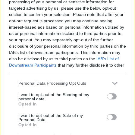
szekeszteni az alátámasztásnak, ami némelyik
processing of your personal or sensitive information for
változatban elérte a híd elem
targeted advertising by us, please use the below opt-out
bonyolultságát. Minden változatban a nyomtató
section to confirm your selection. Please note that after your
mindkét feje használatban volt az
opt-out request is processed you may continue seeing
alátámasztás nyomtatásához. A használt támasz
interest-based ads based on personal information utilized by
anyag a PVA volt. A szerkesztés Blender programmal
us or personal information disclosed to third parties prior to
your opt-out. You may separately opt-out of the further
történt.
disclosure of your personal information by third parties on the
IAB’s list of downstream participants. This information may
Egy pálya elem nyomtatása a modelltől és a
also be disclosed by us to third parties on the
IAB’s List of
beállításoktól függően
6 -12 órát vett igénybe
! A
Downstream Participants
that may further disclose it to other
nyomtató megfelelően működött, és a modellek is
third parties.
jól szerkesztettek voltak, ennek ellenére a
nyomtatásoknak igen nagy százaléka (közel fele)
Please note that this website/app uses one or more Google
Personal Data Processing Opt Outs
selejt lett. Ezeknek jelentős része az otthoni 3D
services and may gather and store information including but
nyomtatási technológia jelenlegi korlátaiból adódik.
not limited to your visit or usage behaviour. You may click to
I want to opt-out of the Sharing of my
personal data.
(Még mindig nem az ipariról beszélünk.)
grant or deny consent to Google and its third-party tags to
Opted In
use your data for below specified purposes in below Google
A következő problémák gyakran léptek föl:
consent section.
I want to opt-out of the Sale of my
Personal Data.
- nagy munkadarab felpattanása
Opted In