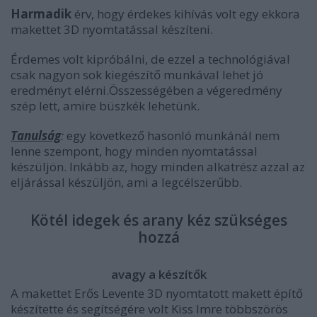
Harmadik
érv, hogy érdekes kihívás volt egy ekkora
makettet 3D nyomtatással készíteni.
Érdemes volt kipróbálni, de ezzel a technológiával
csak nagyon sok kiegészítő munkával lehet jó
eredményt elérni.Összességében a végeredmény
szép lett, amire büszkék lehetünk.
Tanulság
:
egy következő hasonló munkánál nem
lenne szempont, hogy minden nyomtatással
készüljön. Inkább az, hogy minden alkatrész azzal az
eljárással készüljön, ami a legcélszerűbb.
Kötél idegek és arany kéz szükséges
hozzá
avagy a készítők
A makettet Erős Levente 3D nyomtatott makett építő
készítette és segítségére volt Kiss Imre többszörös