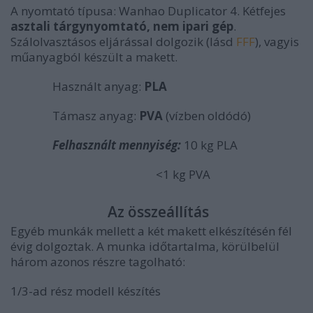
A nyomtató típusa: Wanhao Duplicator 4. Kétfejes
asztali tárgynyomtató, nem ipari gép
.
Szálolvasztásos eljárással dolgozik (lásd
FFF
), vagyis
műanyagból készült a makett.
Használt anyag:
PLA
Támasz anyag:
PVA
(vízben oldódó)
Felhasznált mennyiség:
10 kg PLA
<1 kg PVA
Az összeállítás
Egyéb munkák mellett a két makett elkészítésén fél
évig dolgoztak. A munka időtartalma, körülbelül
három azonos részre tagolható:
1/3-ad rész modell készítés