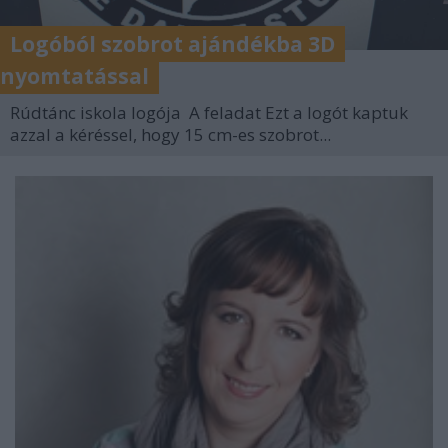
Logóból szobrot ajándékba 3D
nyomtatással
Rúdtánc iskola logója A feladat Ezt a logót kaptuk
azzal a kéréssel, hogy 15 cm-es szobrot...