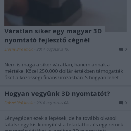
Váratlan siker egy magyar 3D
nyomtató fejlesztő cégnél
Erősné Bíró Imola
•
2014. augusztus 19.
0
Nem is maga a siker váratlan, hanem annak a
mértéke. Közel 250.000 dollár értékben támogatták
őket a közösségi finanszírozásban. S hogyan lehet ...
Hogyan vegyünk 3D nyomtatót?
Erősné Bíró Imola
•
2014. augusztus 08.
0
Lényegében ezek a lépések, de ha tovább olvasol
találsz egy kis könnyítést a feladathoz és egy remek
nyereményjátékot is, amiben 3D nyomtatott ...