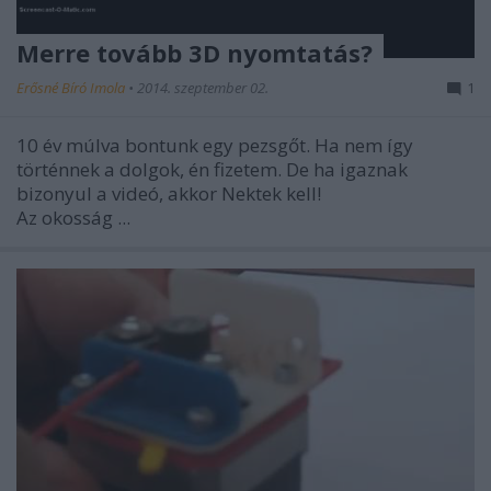
Merre tovább 3D nyomtatás?
Erősné Bíró Imola
•
2014. szeptember 02.
1
10 év múlva bontunk egy pezsgőt. Ha nem így
történnek a dolgok, én fizetem. De ha igaznak
bizonyul a videó, akkor Nektek kell!
Az okosság ...