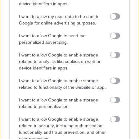
Erősné Bíró Imola
•
2014. október 03.
0
device identifiers in apps.
I want to allow my user data to be sent to
A Design Hét tiszteletére utána jártunk:
Google for online advertising purposes.
Ha nincs egy rongyom, amit felvegyek, segíthet-e a
I want to allow Google to send me
3D nyomtató? Ha eltekintünk az időtől és a ...
personalized advertising.
I want to allow Google to enable storage
3 jó ok, hogy részt vegyél a 3D
related to analytics like cookies on web or
nyomtatás napon
device identifiers in apps.
Erősné Bíró Imola
•
2014. október 03.
10
I want to allow Google to enable storage
related to functionality of the website or app.
Ahogy ígértem korábban, 3D nyomtatás napot tartunk,
I want to allow Google to enable storage
ahol élőben találkozhattok velünk.
TELTHÁZASAK LESZÜNK!
related to personalization.
Köszönjük a nagy ...
I want to allow Google to enable storage
related to security, including authentication
functionality and fraud prevention, and other
3D nyomtató unboxing
user protection.