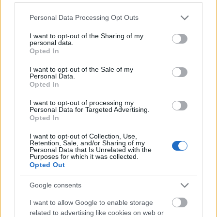
Beszámoló a 3D nyomtatás napról
Please note that this website/app uses one or more Google
Personal Data Processing Opt Outs
Erősné Bíró Imola
•
2014. október 24.
0
services and may gather and store information including but
not limited to your visit or usage behaviour. You may click to
I want to opt-out of the Sharing of my
personal data.
grant or deny consent to Google and its third-party tags to
Opted In
use your data for below specified purposes in below Google
Jó zsaru - rossz zsaru a 3D nyomtatásban, vagyis én,
consent section.
mint lelkes felhasználó és férjem, mint szkeptikus
I want to opt-out of the Sale of my
Personal Data.
gépész magyarázott az érdeklődőknek a ...
Opted In
I want to opt-out of processing my
Na, mit mondtam?!
Personal Data for Targeted Advertising.
Opted In
Erősné Bíró Imola
•
2014. október 10.
0
I want to opt-out of Collection, Use,
Retention, Sale, and/or Sharing of my
Design a 3D nyomtatás tükrében címmel
Personal Data that Is Unrelated with the
Purposes for which it was collected.
konferenciát szerveztek ma a Design Terminálban.
Opted Out
A legizgalmasabb előadások a viselhető 3D
nyomtatóval ...
Google consents
I want to allow Google to enable storage
Divat, design, 3D
related to advertising like cookies on web or